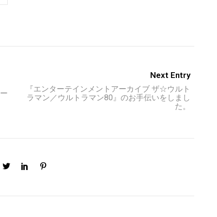
Next Entry
『エンターテインメントアーカイブ ザ☆ウルト
リー
ラマン／ウルトラマン80』のお手伝いをしまし
た。