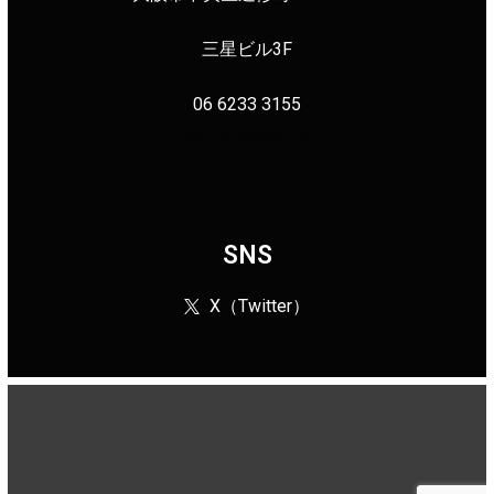
三星ビル3F
06 6233 3155
info＠reworks.jp
SNS
X（Twitter）