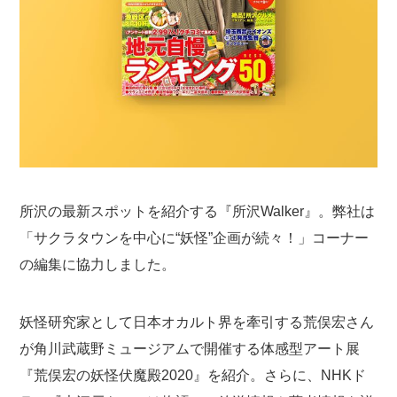
所沢の最新スポットを紹介する『所沢
Walker
』。弊社は
「サクラタウンを中心に“妖怪”企画が続々！」
コーナー
の編集
に
協力しました。
妖怪研究家として日本オカルト界を牽引する荒俣宏さん
が角川武蔵野ミュージアムで開催する体感型アート展
『荒俣宏の妖怪伏魔殿
2020
』を紹介。
さらに、
NHK
ド