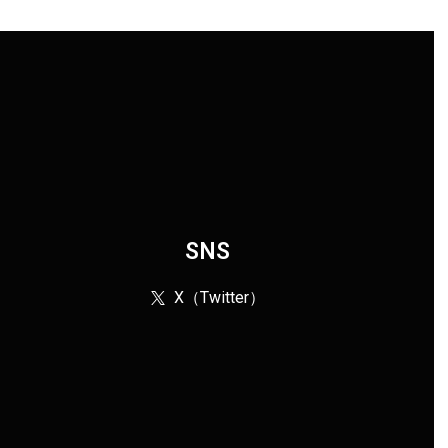
SNS
X（Twitter）