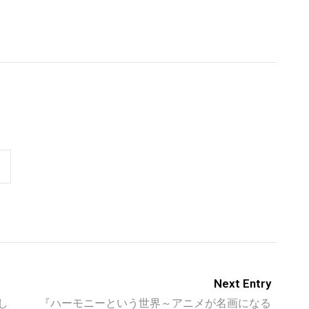
Next Entry
し
『ハーモニーという世界～アニメが名画になる