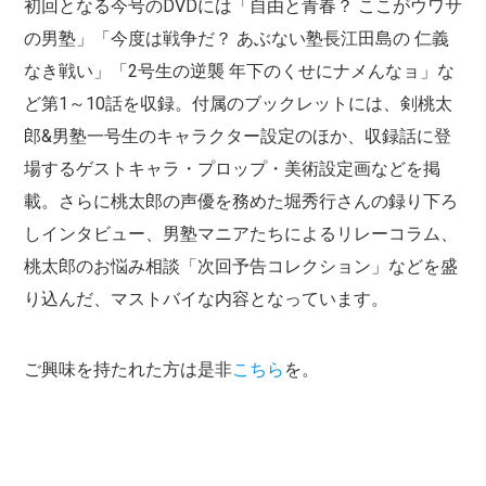
初回となる今号のDVDには「自由と青春？ ここがウワサ
の男塾」「今度は戦争だ？ あぶない塾長江田島の 仁義
なき戦い」「2号生の逆襲 年下のくせにナメんなョ」な
ど第1～10話を収録。付属のブックレットには、剣桃太
郎&男塾一号生のキャラクター設定のほか、収録話に登
場するゲストキャラ・プロップ・美術設定画などを掲
載。さらに桃太郎の声優を務めた堀秀行さんの録り下ろ
しインタビュー、男塾マニアたちによるリレーコラム、
桃太郎のお悩み相談「次回予告コレクション」などを盛
り込んだ、マストバイな内容となっています。
ご興味を持たれた方は是非
こちら
を。