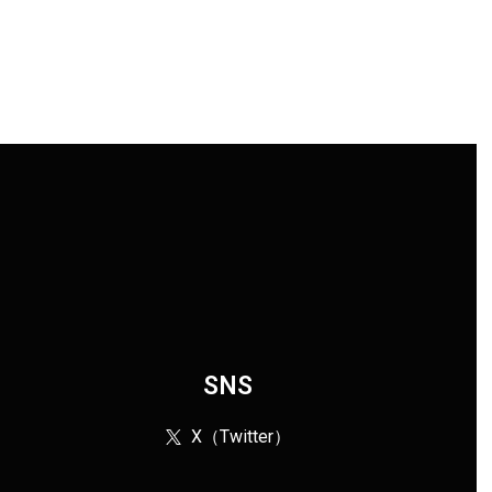
SNS
X（Twitter）