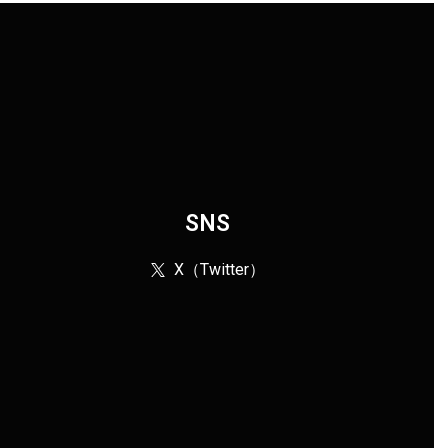
SNS
X（Twitter）