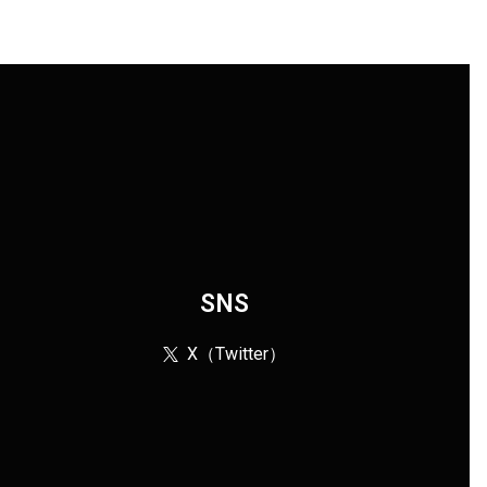
SNS
X（Twitter）